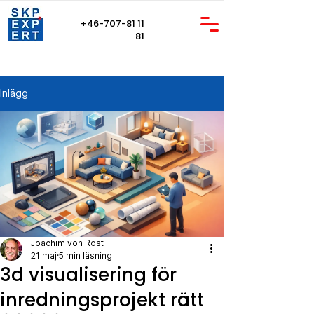
+46-707-81 11
81
Inlägg
Joachim von Rost
21 maj
5 min läsning
3d visualisering för
inredningsprojekt rätt