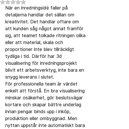
Betygsatt till NaN av 5 stjärnor.
När en inredningsidé faller på 
detaljerna handlar det sällan om 
kreativitet. Det handlar oftare om 
att kunden såg något annat framför 
sig, att teamet tolkade ritningen olika 
eller att material, skala och 
proportioner inte blev tillräckligt 
tydliga i tid. Därför har 3d 
visualisering för inredningsprojekt 
blivit ett arbetsverktyg, inte bara en 
snygg leverans i slutet.
För professionella team är värdet 
enkelt att förstå. En bra visualisering 
minskar osäkerhet, gör beslutsvägar 
kortare och skapar bättre underlag 
innan pengar binds upp i inköp, 
produktion eller ombyggnad. Men 
nyttan uppstår inte automatiskt bara 