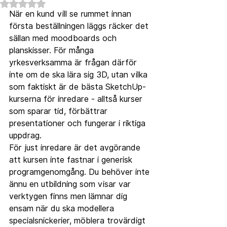
Betygsatt till NaN av 5 stjärnor.
När en kund vill se rummet innan 
första beställningen läggs räcker det 
sällan med moodboards och 
planskisser. För många 
yrkesverksamma är frågan därför 
inte om de ska lära sig 3D, utan vilka 
som faktiskt är de bästa SketchUp-
kurserna för inredare - alltså kurser 
som sparar tid, förbättrar 
presentationer och fungerar i riktiga 
uppdrag.
För just inredare är det avgörande 
att kursen inte fastnar i generisk 
programgenomgång. Du behöver inte 
ännu en utbildning som visar var 
verktygen finns men lämnar dig 
ensam när du ska modellera 
specialsnickerier, möblera trovärdigt 