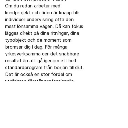
Om du redan arbetar med 
kundprojekt och tiden är knapp blir 
individuell undervisning ofta den 
mest lönsamma vägen. Då kan fokus 
läggas direkt på dina ritningar, dina 
typobjekt och de moment som 
bromsar dig i dag. För många 
yrkesverksamma ger det snabbare 
resultat än att gå igenom ett helt 
standardprogram från början till slut.
Det är också en stor fördel om 
utbildaren förstår professionella 
kravbilden. En inredare behöver inte 
bara kunna modellera. Du behöver 
kunna kommunicera beslut, hantera 
ändringar utan att börja om, och 
producera material som fungerar i 
dialog med kund, leverantör eller 