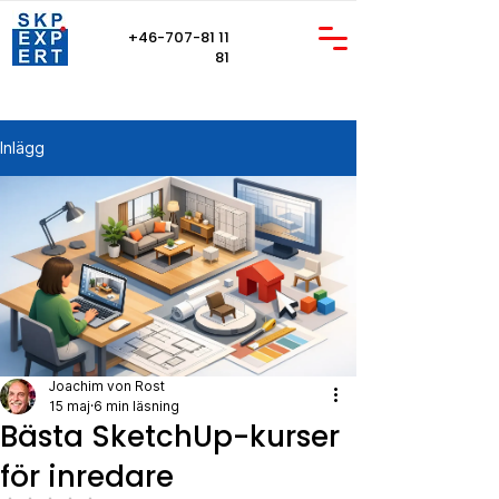
+46-707-81 11
81
Inlägg
Joachim von Rost
15 maj
6 min läsning
Bästa SketchUp-kurser
för inredare