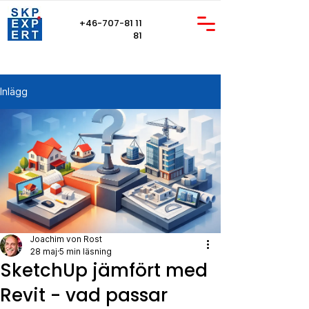
+46-707-81 11
81
Inlägg
Joachim von Rost
28 maj
5 min läsning
SketchUp jämfört med
Revit - vad passar