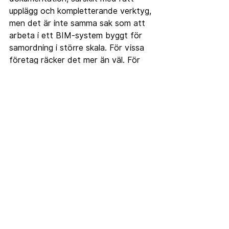
upplägg och kompletterande verktyg, 
men det är inte samma sak som att 
arbeta i ett BIM-system byggt för 
samordning i större skala. För vissa 
företag räcker det mer än väl. För 
andra blir det en begränsning.
Det är alltså inte meningsfullt att 
säga att det ena ersätter det andra 
rakt av. Frågan är om ni behöver 
modellens informationslogik, eller om 
ni främst behöver effektiv geometri, 
tydlig kommunikation och snabb 
produktion.
Ska man välja 
SketchUp eller Revit?
Det korta svaret är att du ska välja 
efter leverans, inte efter prestige. 