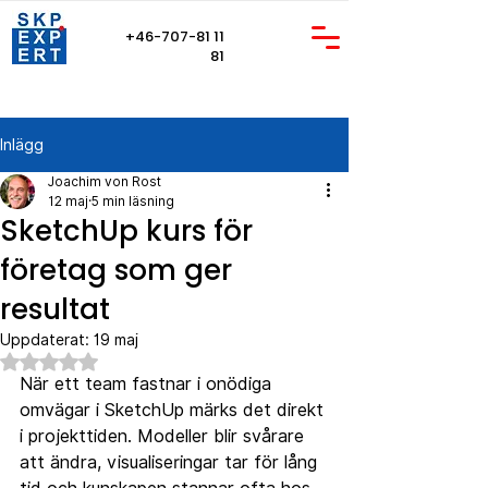
+46-707-81 11
81
Inlägg
Joachim von Rost
12 maj
5 min läsning
SketchUp kurs för
företag som ger
resultat
Uppdaterat:
19 maj
Betygsatt till NaN av 5 stjärnor.
När ett team fastnar i onödiga 
omvägar i SketchUp märks det direkt 
i projekttiden. Modeller blir svårare 
att ändra, visualiseringar tar för lång 