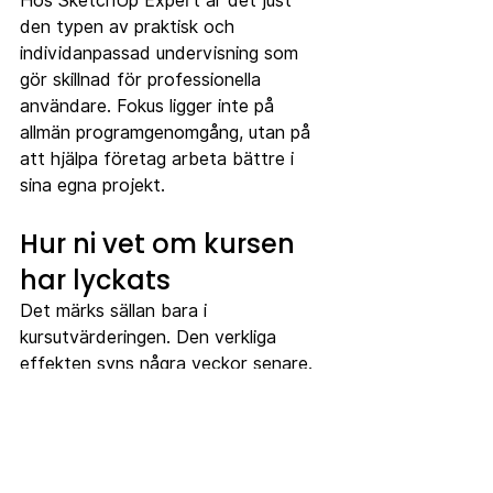
Hos SketchUp Expert är det just 
den typen av praktisk och 
individanpassad undervisning som 
gör skillnad för professionella 
användare. Fokus ligger inte på 
allmän programgenomgång, utan på 
att hjälpa företag arbeta bättre i 
sina egna projekt.
Hur ni vet om kursen 
har lyckats
Det märks sällan bara i 
kursutvärderingen. Den verkliga 
effekten syns några veckor senare. 
Modeller byggs mer konsekvent. 
Färre frågor fastnar hos en enda 
person. Ändringar går snabbare att 
genomföra. Presentationer blir 