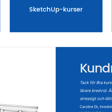
SketchUp-kurser
Kundr
Tack för Bra kurs
lärare bredvid. Ä
stressigt och lätta
Caroline Ek, Inredn