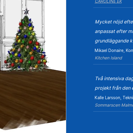
CAROLINE EK
Mycket nöjd efte
anpassat efter mi
grundläggande ku
Mikael Donaire, Kon
Kitchen Island
Två intensiva dag
projekt från de
Kalle Larsson, Tekn
Sommarscen Malmo