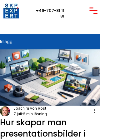
+46-707-81 11
81
Inlägg
Joachim von Rost
7 juli
6 min läsning
Hur skapar man
presentationsbilder i