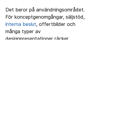
Det beror på användningsområdet. 
För konceptgenomgångar, säljstöd, 
interna beslut
, offertbilder och 
många typer av 
designpresentationer räcker 
SketchUp ofta långt om 
arbetsflödet är genomtänkt. För 
marknadsföringsmaterial, 
högrealistiska kundbilder eller 
konkurrensutsatta visualiseringar 
behöver du ibland rendering eller 
efterbearbetning.
Det viktiga är att inte göra allt 
tyngre än nödvändigt. Många 
professionella team vinner mer på 
att snabbt kunna ta fram 8 bra och 
konsekventa presentationsbilder 