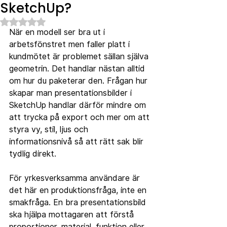
SketchUp?
Betygsatt till NaN av 5 stjärnor.
När en modell ser bra ut i 
arbetsfönstret men faller platt i 
kundmötet är problemet sällan själva 
geometrin. Det handlar nästan alltid 
om hur du paketerar den. Frågan hur 
skapar man presentationsbilder i 
SketchUp handlar därför mindre om 
att trycka på export och mer om att 
styra vy, stil, ljus och 
informationsnivå så att rätt sak blir 
tydlig direkt.
För yrkesverksamma användare är 
det här en produktionsfråga, inte en 
smakfråga. En bra presentationsbild 
ska hjälpa mottagaren att förstå 
proportioner, material, funktion eller 